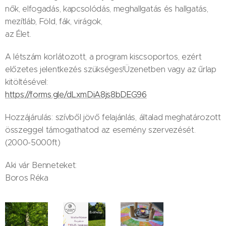
nők, elfogadás, kapcsolódás, meghallgatás és hallgatás,
mezítláb, Föld, fák, virágok,
az Élet.
A létszám korlátozott, a program kiscsoportos, ezért
előzetes jelentkezés szükséges!Üzenetben vagy az űrlap
kitöltésével:
https://forms.gle/dLxmDiA8js8bDEG96
Hozzájárulás: szívből jövő felajánlás, általad meghatározott
összeggel támogathatod az esemény szervezését.
(2000-5000ft)
Aki vár Benneteket:
Boros Réka