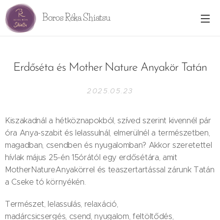
Boros Réka Shiatsu
Erdőséta és Mother Nature Anyakör Tatán
2025.05.23
Kiszakadnál a hétköznapokból, szíved szerint kivennél pár
óra Anya-szabit és lelassulnál, elmerülnél a természetben,
magadban, csendben és nyugalomban? Akkor szeretettel
hívlak május 25-én 15órától egy erdősétára, amit
MotherNatureAnyakörrel és teaszertartással zárunk Tatán
a Cseke tó környékén.
Természet, lelassulás, relaxáció,
madárcsicsergés, csend, nyugalom, feltöltődés,